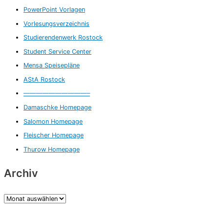
PowerPoint Vorlagen
Vorlesungsverzeichnis
Studierendenwerk Rostock
Student Service Center
Mensa Speisepläne
AStA Rostock
——————————–
Damaschke Homepage
Salomon Homepage
Fleischer Homepage
Thurow Homepage
Archiv
A
r